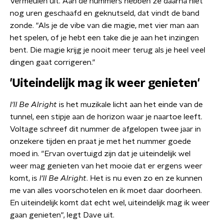
Vermeulen uit. Aan de nummers hebben ze daarna niet
nog uren geschaafd en geknutseld, dat vindt de band
zonde. "Als je de vibe van die magie, met vier man aan
het spelen, of je hebt een take die je aan het inzingen
bent. Die magie krijg je nooit meer terug als je heel veel
dingen gaat corrigeren."
'Uiteindelijk mag ik weer genieten'
I'll Be Alright
is het muzikale licht aan het einde van de
tunnel, een stipje aan de horizon waar je naartoe leeft.
Voltage schreef dit nummer de afgelopen twee jaar in
onzekere tijden en praat je met het nummer goede
moed in. "Ervan overtuigd zijn dat je uiteindelijk wel
weer mag genieten van het mooie dat er ergens weer
komt, is
I'll Be Alright
. Het is nu even zo en ze kunnen
me van alles voorschotelen en ik moet daar doorheen.
En uiteindelijk komt dat echt wel, uiteindelijk mag ik weer
gaan genieten", legt Dave uit.