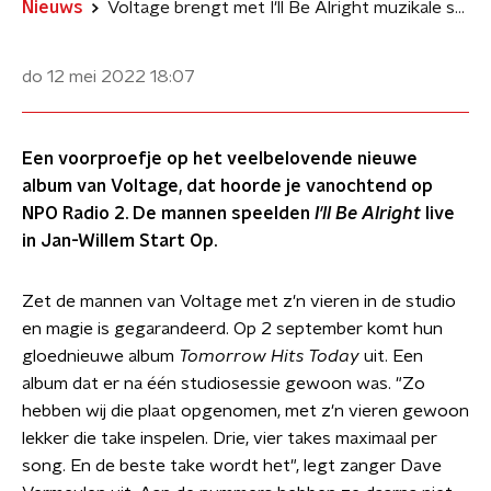
Nieuws
Voltage brengt met I'll Be Alright muzikale schouder om op te steunen
do 12 mei 2022
18:07
Een voorproefje op het veelbelovende nieuwe
album van Voltage, dat hoorde je vanochtend op
NPO Radio 2. De mannen speelden
I'll Be Alright
live
in Jan-Willem Start Op.
Zet de mannen van Voltage met z'n vieren in de studio
en magie is gegarandeerd. Op 2 september komt hun
gloednieuwe album
Tomorrow Hits Today
uit. Een
album dat er na één studiosessie gewoon was. "Zo
hebben wij die plaat opgenomen, met z'n vieren gewoon
lekker die take inspelen. Drie, vier takes maximaal per
song. En de beste take wordt het", legt zanger Dave