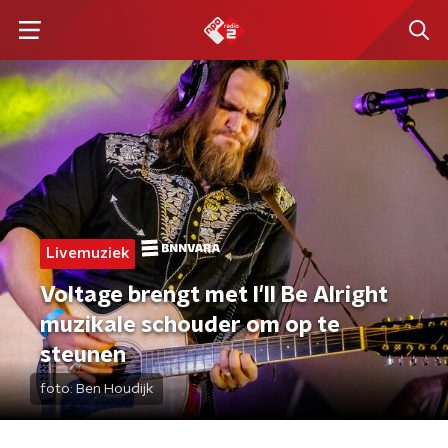
Livemuziek
Voltage brengt met I'll Be Alright
muzikale schouder om op te
steunen
foto:
Ben Houdijk