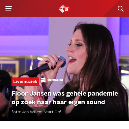
Livemuziek
Floor Jansen was gehele pandemie
op zoek naar haar eigen sound
foto:
Jan-Willem Start Op!