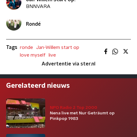
BNNVARA
Rondé
Tags
ronde
Jan-Willem start op
love myself
live
Advertentie via ster.nl
Gerelateerd nieuws
NPO Radio 2 Top 2000
Nena live met Nur Geträumt op
Pinkpop 1983