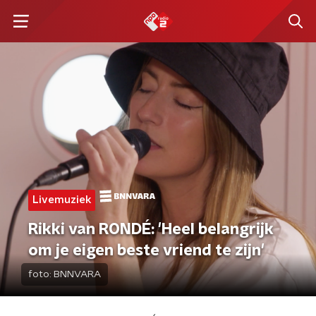
Livemuziek
Rikki van RONDÉ: 'Heel belangrijk
om je eigen beste vriend te zijn'
foto:
BNNVARA