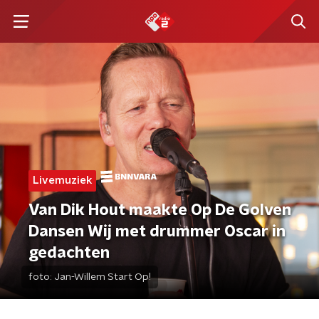
Livemuziek
Van Dik Hout maakte Op De Golven
Dansen Wij met drummer Oscar in
gedachten
foto:
Jan-Willem Start Op!