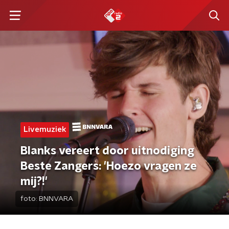
Livemuziek
Blanks vereert door uitnodiging
Beste Zangers: 'Hoezo vragen ze
mij?!'
foto:
BNNVARA