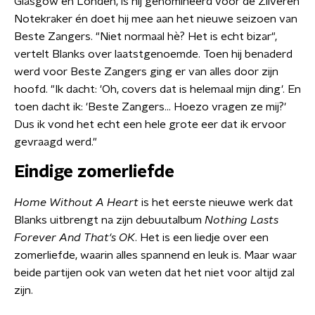
Glasgow en Londen, is hij genomineerd voor de Zilveren
Notekraker én doet hij mee aan het nieuwe seizoen van
Beste Zangers. "Niet normaal hè? Het is echt bizar",
vertelt Blanks over laatstgenoemde. Toen hij benaderd
werd voor Beste Zangers ging er van alles door zijn
hoofd. "Ik dacht: 'Oh, covers dat is helemaal mijn ding'. En
toen dacht ik: 'Beste Zangers... Hoezo vragen ze mij?'
Dus ik vond het echt een hele grote eer dat ik ervoor
gevraagd werd."
Eindige zomerliefde
Home Without A Heart
is het eerste nieuwe werk dat
Blanks uitbrengt na zijn debuutalbum
Nothing Lasts
Forever And That's OK
. Het is een liedje over een
zomerliefde, waarin alles spannend en leuk is. Maar waar
beide partijen ook van weten dat het niet voor altijd zal
zijn.