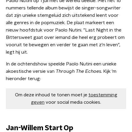
Paolo Nutini op 1 juli met de wereld deelde. Met het 16
nummers tellende album bewijst de singer-songwriter
dat zijn unieke stemgeluid zich uitstekend leent voor
alle genres in de popmuziek. De plaat markeert een
nieuw hoofdstuk voor Paolo Nutini. "Last Night in the
Bittersweet gaat over iemand die heel erg probeert om
vooruit te bewegen en verder te gaan met z'n leven",
legt hij uit.
In de ochtendshow speelde Paolo Nutini een unieke
akoestische versie van
Through The Echoes.
Kijk 'm
hieronder terug:
Om deze inhoud te tonen moet je
toestemming
geven
voor social media cookies.
Jan-Willem Start Op