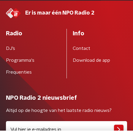
Er is maar één NPO Radio 2
Radio
Info
DJ’s
Contact
Programma's
Download de app
Frequenties
NPO Radio 2 nieuwsbrief
Altijd op de hoogte van het laatste radio nieuws?