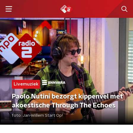
Livemuziek
Paolo Nutini bezorgt kippenvel met
akoestische Through The Echoes
foto:
Jan-Willem Start Op!