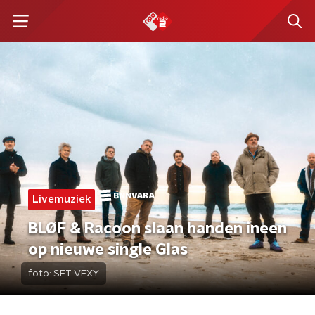
Livemuziek
BLØF & Racoon slaan handen ineen
op nieuwe single Glas
foto:
SET VEXY