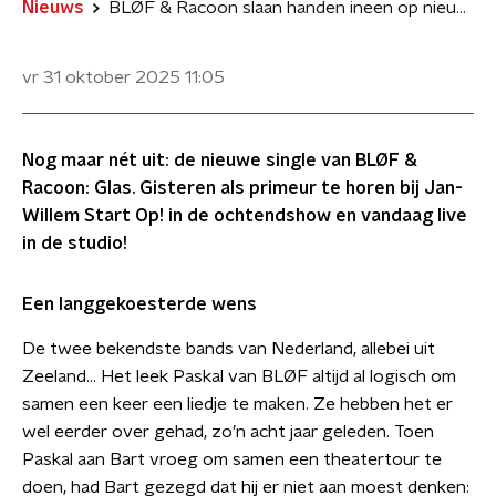
Nieuws
BLØF & Racoon slaan handen ineen op nieuwe single Glas
vr 31 oktober 2025
11:05
Nog maar nét uit: de nieuwe single van BLØF &
Racoon: Glas. Gisteren als primeur te horen bij Jan-
Willem Start Op! in de ochtendshow en vandaag live
in de studio!
Een langgekoesterde wens
De twee bekendste bands van Nederland, allebei uit
Zeeland… Het leek Paskal van BLØF altijd al logisch om
samen een keer een liedje te maken. Ze hebben het er
wel eerder over gehad, zo’n acht jaar geleden. Toen
Paskal aan Bart vroeg om samen een theatertour te
doen, had Bart gezegd dat hij er niet aan moest denken: