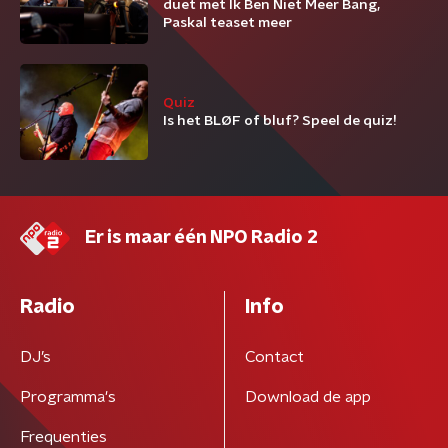
duet met Ik Ben Niet Meer Bang,
Paskal teaset meer
Quiz
Is het BLØF of bluf? Speel de quiz!
Er is maar één NPO Radio 2
Radio
Info
DJ’s
Contact
Programma's
Download de app
Frequenties