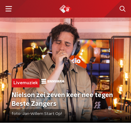
Livemuziek
Nielson zei zeven keer nee tegen
Beste Zangers
foto:
Jan-Willem Start Op!