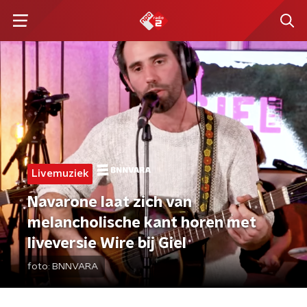
Livemuziek
Navarone laat zich van
melancholische kant horen met
liveversie Wire bij Giel
foto:
BNNVARA