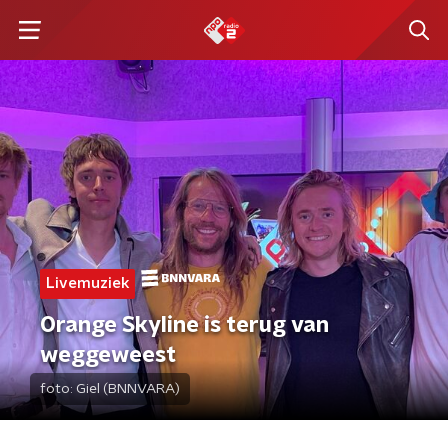
Livemuziek
Orange Skyline is terug van
weggeweest
foto:
Giel (BNNVARA)