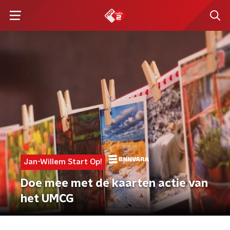
Jan-Willem Start Op!
Doe mee met de kaarten actie van
het UMCG