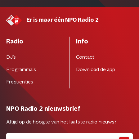
Er is maar één NPO Radio 2
Radio
Info
DJ’s
Contact
Programma's
Download de app
Frequenties
NPO Radio 2 nieuwsbrief
Altijd op de hoogte van het laatste radio nieuws?