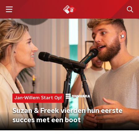
Jan-Willem Start Op!
Suzan & Freek vierden hun eerste
succes met een boot