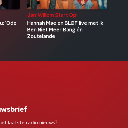
Jan-Willem Start Op!
u: 'Ode
Hannah Mae en BLØF live met Ik
Ben Niet Meer Bang én
Zoutelande
uwsbrief
het laatste radio nieuws?