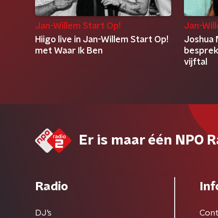
Jan-Willem Start Op!
Jan-Wil
Hiigo live in Jan-Willem Start Op!
Joshua 
met Waar Ik Ben
besprek
vijftal
Er is maar één NPO R
Radio
Inf
DJ’s
Cont