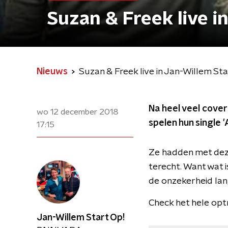
Suzan & Freek live i
Nieuws
Suzan & Freek live in Jan-Willem Sta
Na heel veel covers
wo 12 december 2018
spelen hun single '
17:15
Ze hadden met deze
terecht. Want wat 
de onzekerheid lang
Check het hele optr
Jan-Willem Start Op!