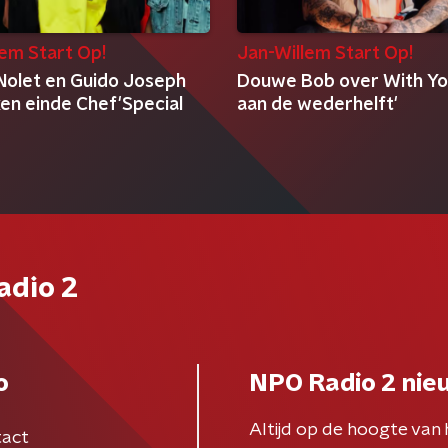
lem Start Op!
Jan-Willem Start Op!
Nolet en Guido Joseph
Douwe Bob over With Yo
en einde Chef'Special
aan de wederhelft'
adio 2
o
NPO Radio 2 nie
Altijd op de hoogte van 
act