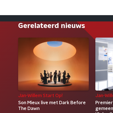
Gerelateerd nieuws
Jan-Willem Start Op!
Jan-Wil
Son Mieux live met Dark Before
Premier
The Dawn
gemeent