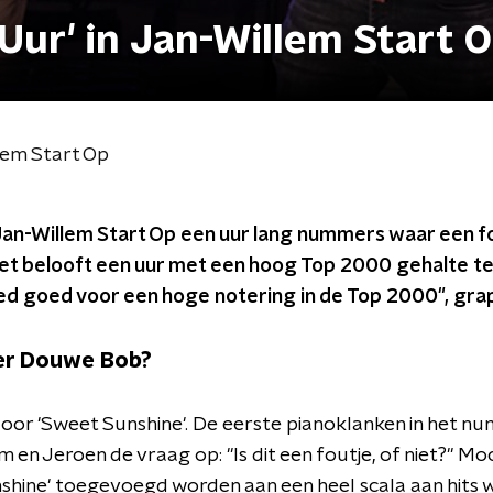
Uur' in Jan-Willem Start 
lem Start Op
Jan-Willem Start Op een uur lang nummers waar een fout
Het belooft een uur met een hoog Top 2000 gehalte te 
lied goed voor een hoge notering in de Top 2000", gra
er Douwe Bob?
door 'Sweet Sunshine'. De eerste pianoklanken in het
m en Jeroen de vraag op: "Is dit een foutje, of niet?" Moch
hine' toegevoegd worden aan een heel scala aan hits waa