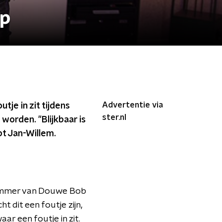
Op
Advertentie via
je in zit tijdens
ster.nl
worden. "Blijkbaar is
pt Jan-Willem.
 nummer van Douwe Bob
t dit een foutje zijn,
r een foutje in zit.