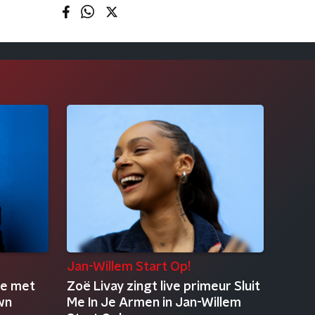
Jan-Willem Start Op!
ve met
Zoë Livay zingt live primeur Sluit
wn
Me In Je Armen in Jan-Willem