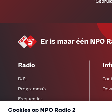
'Gebruik
Er is maar één NPO R
Radio
Inf
DJ’s
Cont
Programma's
Dow
Frequenties