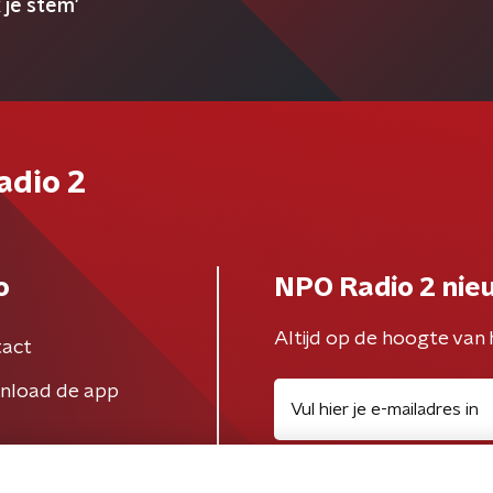
 je stem'
adio 2
o
NPO Radio 2 nie
Altijd op de hoogte van 
act
nload de app