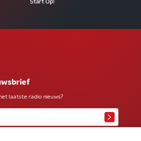
Start Op!
uwsbrief
het laatste radio nieuws?