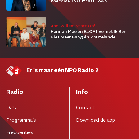
Welcome To Outcast Town
Jan-Willem Start Op!
Hannah Mae en BLØF live met Ik Ben
Niet Meer Bang én Zoutelande
Er is maar één NPO Radio 2
Radio
Info
DJ’s
Contact
Programma's
Download de app
Frequenties