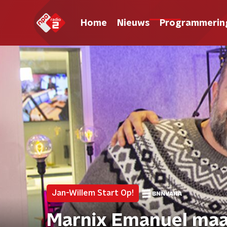
Home
Nieuws
Programmerin
Jan-Willem Start Op!
Marnix Emanuel maa