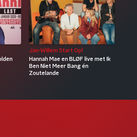
Jan-Willem Start Op!
olden
Hannah Mae en BLØF live met Ik
Ben Niet Meer Bang én
Zoutelande