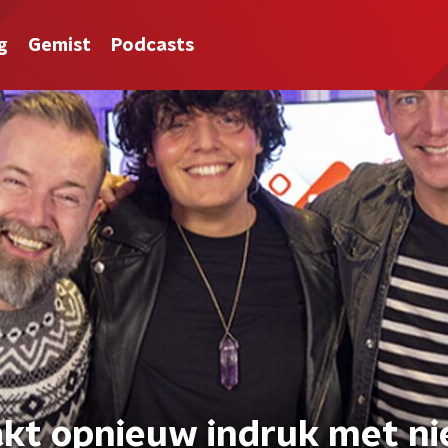
g
Gemist
Podcasts
kt opnieuw indruk met n