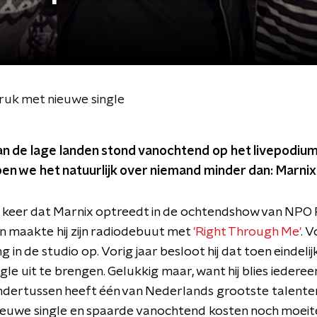
uk met nieuwe single
an de lage landen stond vanochtend op het livepodium
en we het natuurlijk over niemand minder dan: Marni
te keer dat Marnix optreedt in de ochtendshow van NPO R
 en maakte hij zijn radiodebuut met
'Right Through Me'
. V
g in de studio op. Vorig jaar besloot hij dat toen eindel
ngle uit te brengen. Gelukkig maar, want hij blies iedere
Ondertussen heeft één van Nederlands grootste talenten 
ieuwe single en spaarde vanochtend kosten noch moeit