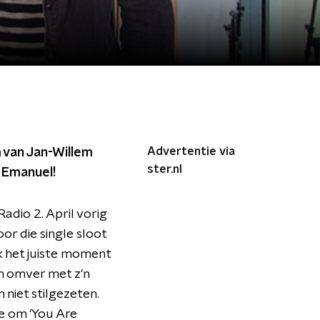
Advertentie via
 van Jan-Willem
ster.nl
x Emanuel!
adio 2. April vorig
oor die single sloot
ijk het juiste moment
en omver met z'n
niet stilgezeten.
e om 'You Are