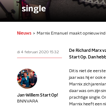
single
Nieuws
Marnix Emanuel maakt opnieuw indr
De Richard Marx v
di 4 februari 2020
15:32
Start Op. Dan hebb
Dit is niet de eers
jaar was hij er ook
Marnix zich jarenlan
daar was om zijn si
Jan-Willem Start Op!
prachtige single. 
BNNVARA
Marnix heeft een n