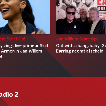
lem Start Op!
Jan-Willem Start Op!
y zingt live primeur Sluit
Out with a bang, baby: G
e Armen in Jan-Willem
Earring neemt afscheid
!
adio 2