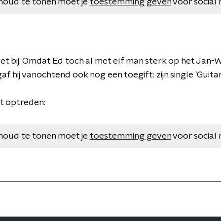
houd te tonen moet je
toestemming geven
voor social 
iet bij. Omdat Ed toch al met elf man sterk op het Jan-W
f hij vanochtend ook nog een toegift: zijn single 'Guitar
et optreden:
houd te tonen moet je
toestemming geven
voor social 