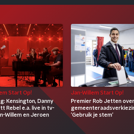
lem Start Op!
Jan-Willem Start Op!
ug: Kensington, Danny
Premier Rob Jetten ove
t Rebel e.a. live in tv-
gemeenteraadsverkiezi
n-Willem en Jeroen
'Gebruik je stem'