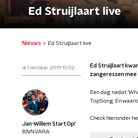
Ed Struijlaart live
Nieuws
Ed Struijlaart live
Ed Struijlaart kwa
di 1 oktober 2019
15:02
zangeressen mee om
Een dag nadat 'Wh
TopSong. En waarom
Check hieronder he
Jan-Willem Start Op!
BNNVARA