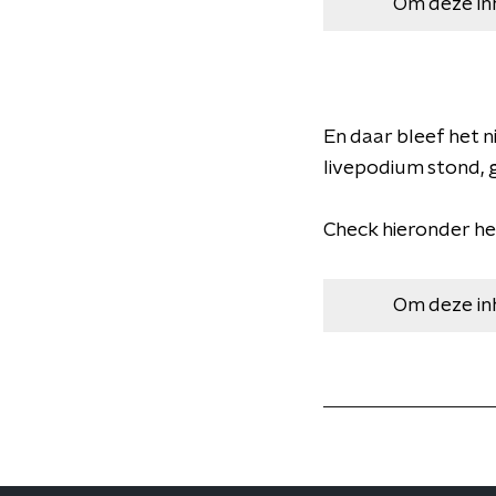
Om deze in
En daar bleef het n
livepodium stond, ga
​Check hieronder h
Om deze in