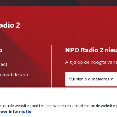
adio 2
o
NPO Radio 2 nie
Altijd op de hoogte van 
act
nload de app