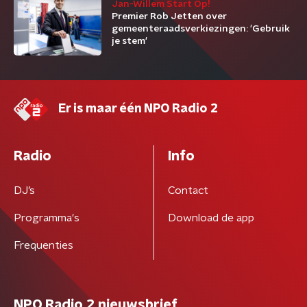
Jan-Willem Start Op!
Premier Rob Jetten over
gemeenteraadsverkiezingen: 'Gebruik
je stem'
Er is maar één NPO Radio 2
Radio
Info
DJ’s
Contact
Programma's
Download de app
Frequenties
NPO Radio 2 nieuwsbrief