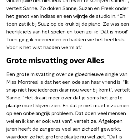
vinden jullie het niet leuk om even te schrijven samen'",
vertelt Sanne. Zo doken Sanne, Suzan en Freek onder
het genot van Indiaas en een wijntje de studio in. "En
toen zat ik bij Suuz op de kruk bij de piano. Ze was een
heerlijk iets aan het spelen en toen zei ik: 'Dát is mooi!'
Toen ging ik meeneuriën en hadden we het heel leuk.
Voor ik het wist hadden we 'm af."
Grote misvatting over Alles
Een grote misvatting over de gloednieuwe single van
Miss Montreal is dat het een ode aan haar vriend is. "Ik
snap niet hoe iedereen daar nou weer bij komt", vertelt
Sanne. "Het draait meer over dat je soms het grote
plaatje moet blijven zien. En dat je niet moet inzoomen
op een onbelangrijk probleem. Dat doen veel mensen
wel en ik kan er ook wat van", vertelt ze. Afgelopen
jaren heeft de zangeres veel aan zichzelf gewerkt,
waardoor ze het grotere plaatje nu wel ziet. "Dat is