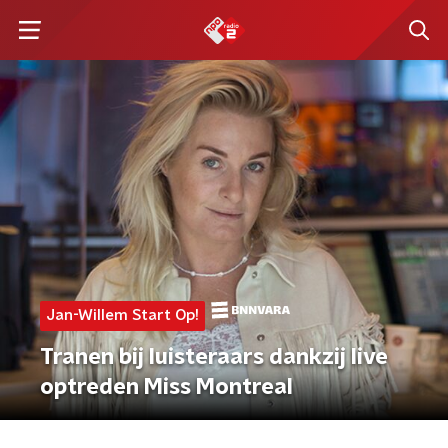
Jan-Willem Start Op!
Tranen bij luisteraars dankzij live
optreden Miss Montreal