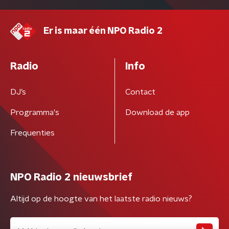
Er is maar één NPO Radio 2
Radio
Info
DJ’s
Contact
Programma's
Download de app
Frequenties
NPO Radio 2 nieuwsbrief
Altijd op de hoogte van het laatste radio nieuws?