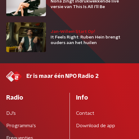
Nona zingt indrukwekkende live
versie van This Is All I'll Be
Jan-Willem Start Op!
It Feels Right: Ruben Hein brengt
ouders aan het huilen
Er is maar één NPO Radio 2
Radio
Info
DJ’s
Contact
Programma's
Download de app
Frequenties