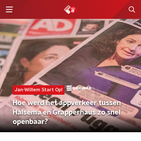
Jan-Willem Start Op!
Hoe werd het appverkeer tussen
Halsema en Grapperhaus zo snel
openbaar?