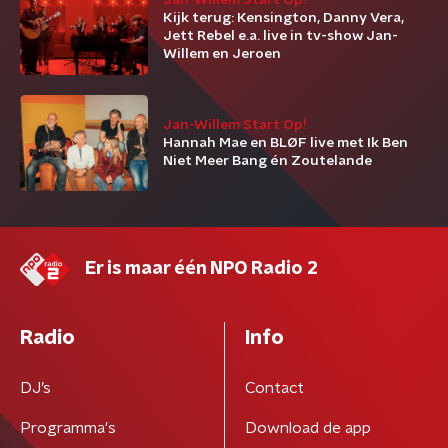
Jan-Willem Start Op!
Kijk terug: Kensington, Danny Vera,
Jett Rebel e.a. live in tv-show Jan-
Willem en Jeroen
Jan-Willem Start Op!
Hannah Mae en BLØF live met Ik Ben
Niet Meer Bang én Zoutelande
Er is maar één NPO Radio 2
Radio
Info
DJ’s
Contact
Programma's
Download de app