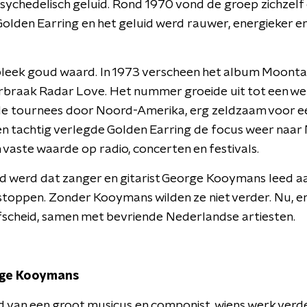
sychedelisch geluid. Rond 1970 vond de groep zichzelf
Golden Earring en het geluid werd rauwer, energieker 
 bleek goud waard. In 1973 verscheen het album Moont
rbraak Radar Love. Het nummer groeide uit tot een wer
le tournees door Noord-Amerika, erg zeldzaam voor 
ren tachtig verlegde Golden Earring de focus weer naar
 vaste waarde op radio, concerten en festivals.
d werd dat zanger en gitarist George Kooymans leed a
stoppen. Zonder Kooymans wilden ze niet verder. Nu, enk
scheid, samen met bevriende Nederlandse artiesten.
rge Kooymans
d van een groot musicus en componist, wiens werk verde