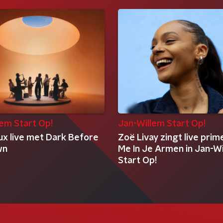
lem Start Op!
Jan-Willem Start Op!
ux live met Dark Before
Zoë Livay zingt live prime
wn
Me In Je Armen in Jan-W
Start Op!