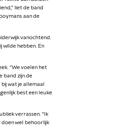
end,” liet de band
 Kooymans aan de
iderwijk vanochtend.
ij wilde hebben. En
ek. “We voelen het
 band zijn de
 bij wat je allemaal
genlijk best een leuke
bliek verrassen. “Ik
r doen wel behoorlijk