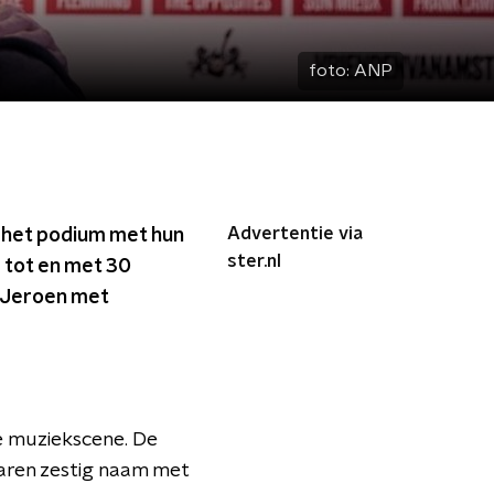
foto:
ANP
Advertentie via
 het podium met hun
ster.nl
 tot en met 30
n Jeroen met
se muziekscene. De
aren zestig naam met