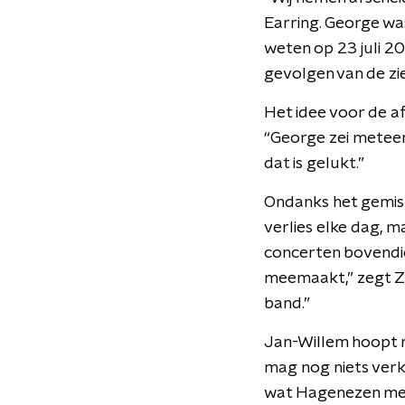
Earring. George wa
weten op 23 juli 2
gevolgen van de zi
Het idee voor de a
“George zei meteen 
dat is gelukt.”
Ondanks het gemis 
verlies elke dag, 
concerten bovendien 
meemaakt,” zegt Zui
band.”
Jan-Willem hoopt no
mag nog niets verkl
wat Hagenezen me