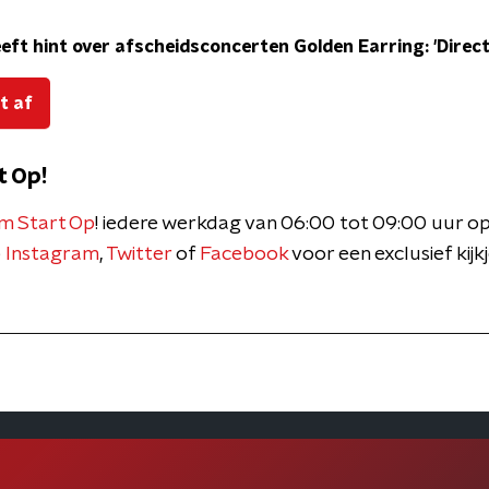
eft hint over afscheidsconcerten Golden Earring: 'Direct
t af
t Op!
m Start Op
! iedere werkdag van 06:00 tot 09:00 uur o
p
Instagram
,
Twitter
of
Facebook
voor een exclusief kijk