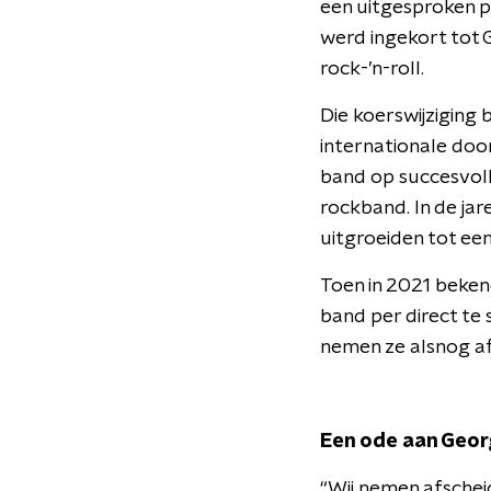
een uitgesproken p
werd ingekort tot 
rock-’n-roll.
Die koerswijziging
internationale doo
band op succesvol
rockband. In de ja
uitgroeiden tot een
Toen in 2021 beken
band per direct te 
nemen ze alsnog af
Een ode aan Geo
“Wij nemen afschei