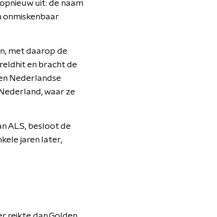
 opnieuw uit: de naam
en onmiskenbaar
an, met daarop de
eldhit en bracht de
een Nederlandse
 Nederland, waar ze
an ALS, besloot de
ele jaren later,
r reikte dan Golden