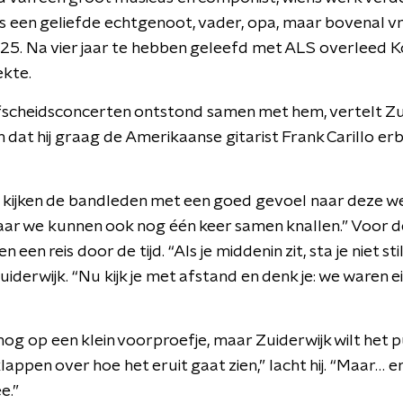
s een geliefde echtgenoot, vader, opa, maar bovenal vri
025. Na vier jaar te hebben geleefd met ALS overleed
ekte.
fscheidsconcerten ontstond samen met hem, vertelt Zu
dat hij graag de Amerikaanse gitarist Frank Carillo erb
kijken de bandleden met een goed gevoel naar deze we
maar we kunnen ook nog één keer samen knallen.” Voor de
een reis door de tijd. “Als je middenin zit, sta je niet stil
derwijk. “Nu kijk je met afstand en denk je: we waren ei
g op een klein voorproefje, maar Zuiderwijk wilt het pu
appen over hoe het eruit gaat zien,” lacht hij. “Maar… e
e.”