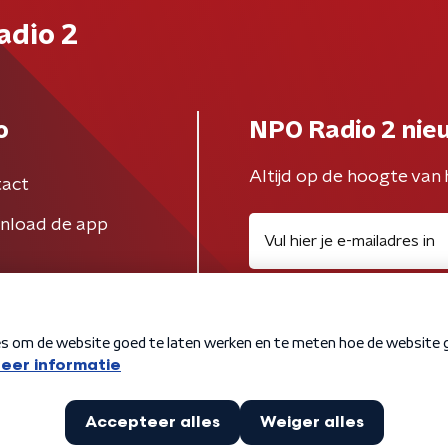
adio 2
o
NPO Radio 2 nie
Altijd op de hoogte van 
act
nload de app