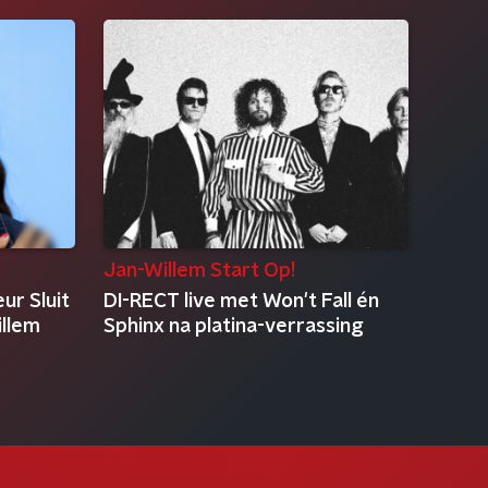
Jan-Willem Start Op!
ur Sluit
DI-RECT live met Won't Fall én
illem
Sphinx na platina-verrassing