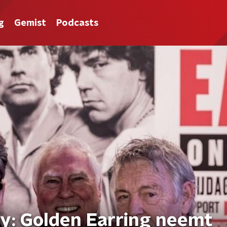
g
Gemist
Podcasts
by: Golden Earring neemt