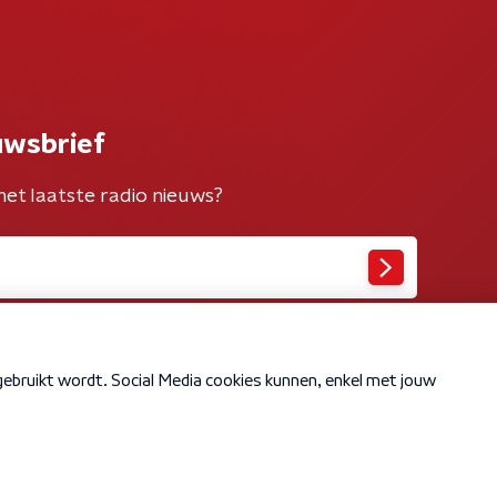
uwsbrief
het laatste radio nieuws?
Cookiebeleid