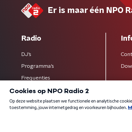
Er is maar één NPO R
Radio
Inf
DJ’s
Cont
Programma's
Dow
Frequenties
Algemene voorwaarden
Privacybeleid