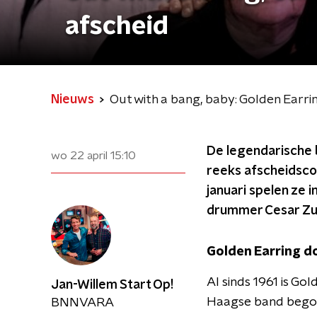
afscheid
Nieuws
Out with a bang, baby: Golden Earr
De legendarische 
wo 22 april
15:10
reeks afscheidscon
januari spelen ze
drummer Cesar Zui
Golden Earring d
Al sinds 1961 is G
Jan-Willem Start Op!
Haagse band begon
BNNVARA