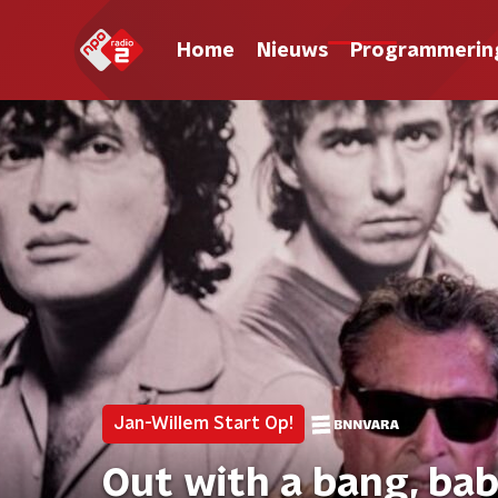
Home
Nieuws
Programmerin
Jan-Willem Start Op!
Out with a bang, ba