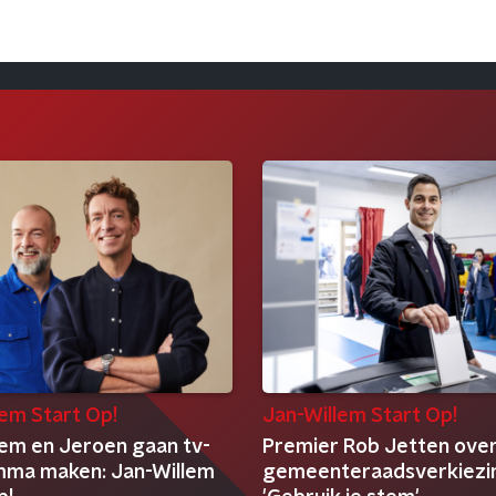
lem Start Op!
Jan-Willem Start Op!
lem en Jeroen gaan tv-
Premier Rob Jetten ove
ma maken: Jan-Willem
gemeenteraadsverkiezi