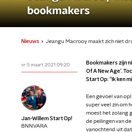
bookmakers
Nieuws
Jeangu Macrooy maakt zich niet d
Bookmakers zijn ni
vr 5 maart 2021
09:20
Of A New Age'. Toc
Start Op: "Ik ken mi
Een gevoel van op
super veel zin om 
moest het zolang g
Jan-Willem Start Op!
de peilingen van d
BNNVARA
vanochtend uit dat