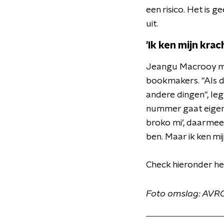
een risico. Het is 
uit.
'Ik ken mijn krac
Jeangu Macrooy maak
bookmakers. "Als dat
andere dingen", leg
nummer gaat eigenl
broko mi’, daarmee 
ben. Maar ik ken mij
Check hieronder he
Foto omslag: AVR