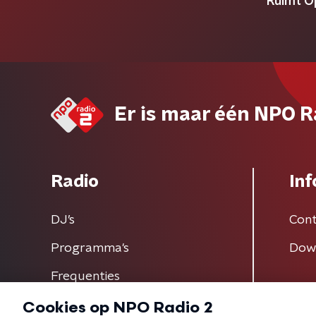
Ruimt O
Er is maar één NPO R
Radio
Inf
DJ’s
Cont
Programma's
Dow
Frequenties