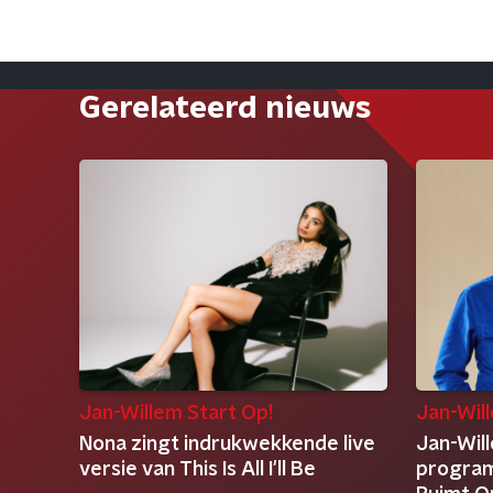
Gerelateerd nieuws
Jan-Willem Start Op!
Jan-Wil
Nona zingt indrukwekkende live
Jan-Wil
versie van This Is All I'll Be
program