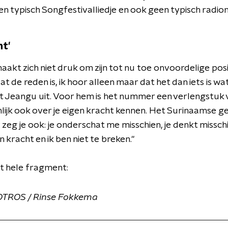
geen typisch Songfestivalliedje en ook geen typisch rad
ht'
t zich niet druk om zijn tot nu toe onvoordelige posit
 de reden is, ik hoor alleen maar dat het dan iets is wat 
t Jeangu uit. Voor hem is het nummer een verlengstuk van
ijk ook over je eigen kracht kennen. Het Surinaamse 
zeg je ook: je onderschat me misschien, je denkt misschie
n kracht en ik ben niet te breken."
t hele fragment:
OTROS / Rinse Fokkema