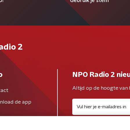
p!
'Gebruik je stem'
adio 2
o
NPO Radio 2 nie
Altijd op de hoogte van 
act
nload de app