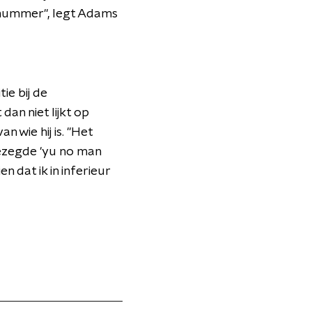
ionummer", legt Adams
ie bij de
dan niet lijkt op
 wie hij is. "Het
gezegde 'yu no man
n dat ik in inferieur