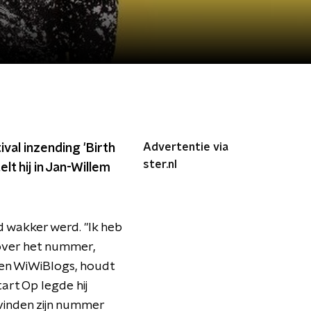
Advertentie via
val inzending 'Birth
ster.nl
t hij in Jan-Willem
 wakker werd. "Ik heb
 over het nummer,
 en WiWiBlogs, houdt
art Op legde hij
vinden zijn nummer