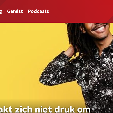
g
Gemist
Podcasts
kt zich niet druk om