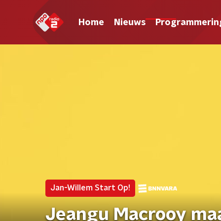
Home
Nieuws
Programmerin
Jan-Willem Start Op!
Jeangu Macrooy maa