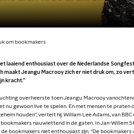
ruk om bookmakers
et laaiend enthousiast over de Nederlandse Songfesti
h maakt Jeangu Macrooy zich er niet druk om, zo vertel
jn kracht."
luchting overheerste toen Jeangu Macrooy vanochtend
het nu gewoon live te spelen. En met mensen te praten
eheim houden", vertelt hij. William Lee Adams, van BBC
e bookmakers nauwlettend in de gaten. In Jan-Willem St
 de bookmakers niet enthousiast zijn. "De bookmakers 