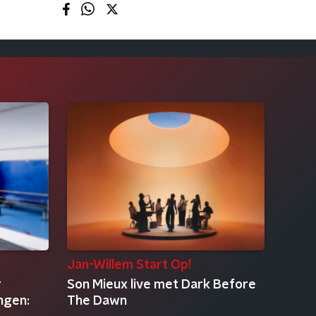
Jan-Willem Start Op!
r
Son Mieux live met Dark Before
ngen:
The Dawn