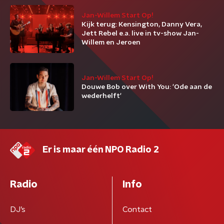
Jan-Willem Start Op!
Kijk terug: Kensington, Danny Vera,
Jett Rebel e.a. live in tv-show Jan-
Willem en Jeroen
Jan-Willem Start Op!
Douwe Bob over With You: 'Ode aan de
wederhelft'
Er is maar één NPO Radio 2
Radio
Info
DJ’s
Contact