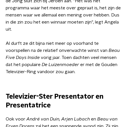
de Jong sluit zich bij Jeroen aan. "Het was het
programma waar het meeste over gepraat is, het zijn de
mensen waar we allemaal een mening over hebben. Dus
in die zin zou het een winnaar moeten zijn", legt Angela
uit.
Al durft ze dit bijna niet meer op voorhand te
voorspellen na de relatief onverwachte winst van
Beau
Five Days Inside
vorig jaar. Toen dachten veel mensen
dat het populaire
De Luizenmoeder
er met de Gouden
Televizier-Ring vandoor zou gaan.
Televizier-Ster Presentator en
Presentatrice
Ook voor
André van Duin, Arjen Lubach
en
Beau van
Erven Dorens
zal het een spannende avond zijn. Zij zijn