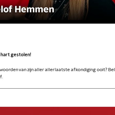
oelof Hemmen
 hart gestolen!
 woorden van zijn aller allerlaatste afkondiging ooit? Be
f.