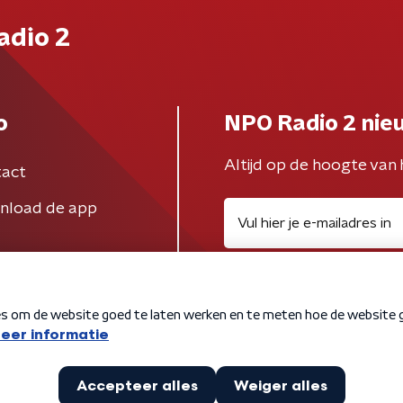
adio 2
o
NPO Radio 2 nie
Altijd op de hoogte van 
act
nload de app