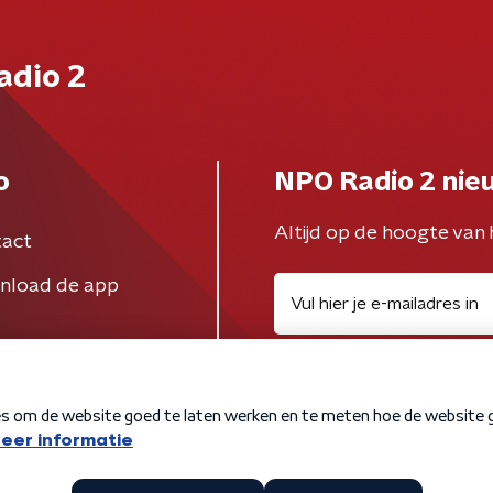
adio 2
o
NPO Radio 2 nie
Altijd op de hoogte van 
act
nload de app