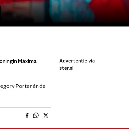
Advertentie via
koningin Máxima
ster.nl
Gregory Porter én de