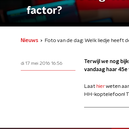
factor?
Nieuws
Foto van de dag: Welk liedje heeft 
Terwijl we nog bi
di 17 mei 2016
16:56
vandaag haar 45e 
Laat
hier
weten aan 
HH-koptelefoon! T