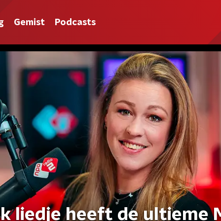
g
Gemist
Podcasts
k liedje heeft de ultieme 