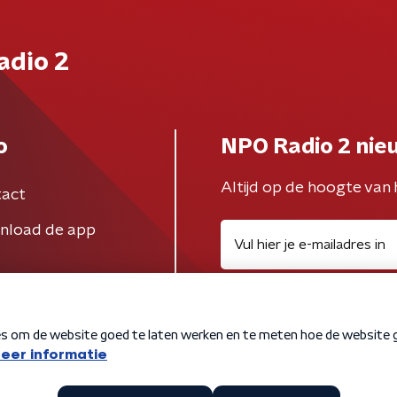
adio 2
o
NPO Radio 2 nie
Altijd op de hoogte van 
act
nload de app