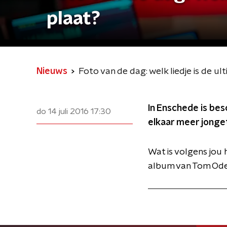
plaat?
Nieuws
Foto van de dag: welk liedje is de u
In Enschede is bes
do 14 juli 2016
17:30
elkaar meer jonge
Wat is volgens jou 
album van Tom Ode