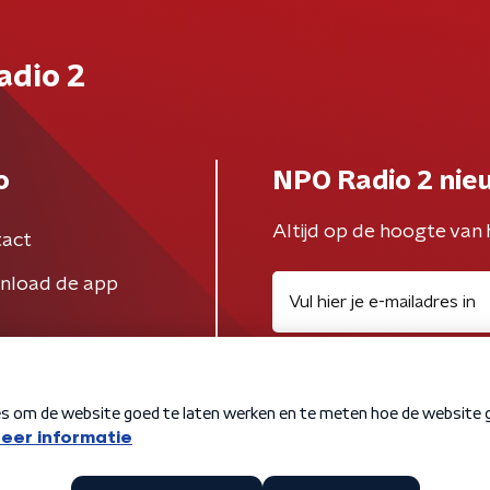
adio 2
o
NPO Radio 2 nie
Altijd op de hoogte van 
act
nload de app