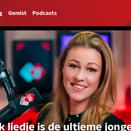
g
Gemist
Podcasts
k liedje is de ultieme jong