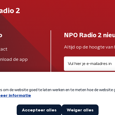
adio 2
o
NPO Radio 2 nie
Altijd op de hoogte van 
act
nload de app