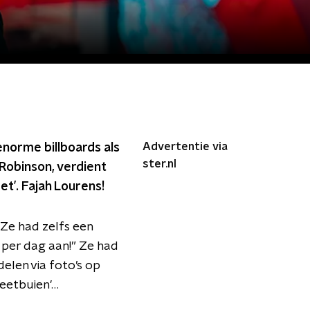
Advertentie via
enorme billboards als
ster.nl
Robinson, verdient
et’. Fajah Lourens!
Ze had zelfs een
o per dag aan!” Ze had
elen via foto’s op
reetbuien'…