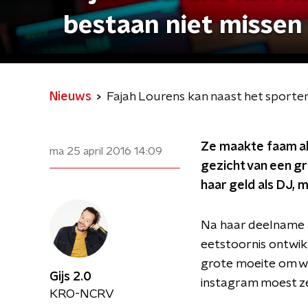
bestaan niet missen
Nieuws
Fajah Lourens kan naast het sporte
Ze maakte faam als
ma 25 april 2016
14:09
gezicht van een gr
haar geld als DJ, 
Na haar deelname a
eetstoornis ontwikk
grote moeite om we
Gijs 2.0
instagram moest ze
KRO-NCRV