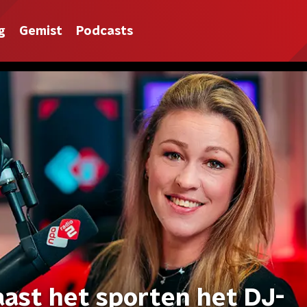
g
Gemist
Podcasts
aast het sporten het DJ-