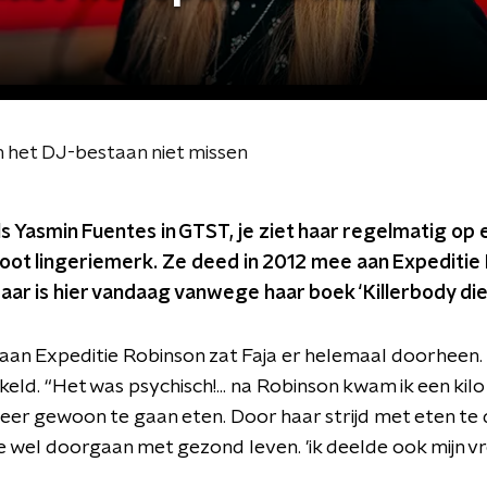
n het DJ-bestaan niet missen
 Yasmin Fuentes in GTST, je ziet haar regelmatig op 
oot lingeriemerk. Ze deed in 2012 mee aan Expeditie 
maar is hier vandaag vanwege haar boek ‘Killerbody die
an Expeditie Robinson zat Faja er helemaal doorheen. 
eld. “Het was psychisch!... na Robinson kwam ik een kil
er gewoon te gaan eten. Door haar strijd met eten te d
 wel doorgaan met gezond leven. 'ik deelde ook mijn v