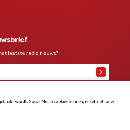
uwsbrief
het laatste radio nieuws?
Cookiebeleid