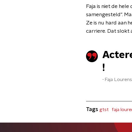
Faja is niet de hel
samengesteld". Maar
Ze is nu hard aan h
carriere. Dat slokt 
Actere
!
Faja Lourens
Tags
gtst
faja lour