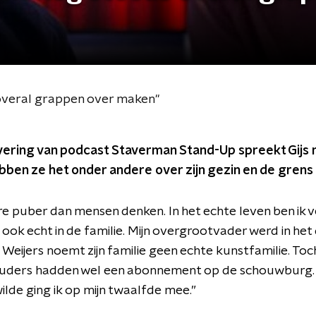
 overal grappen over maken"
evering van podcast Staverman Stand-Up spreekt Gijs 
bben ze het onder andere over zijn gezin en de grens
re puber dan mensen denken. In het echte leven ben ik 
 ook echt in de familie. Mijn overgrootvader werd in het
Weijers noemt zijn familie geen echte kunstfamilie. Toch
 ouders hadden wel een abonnement op de schouwburg.
ilde ging ik op mijn twaalfde mee.”