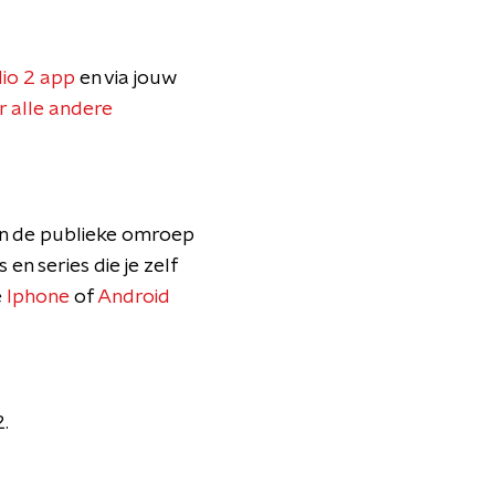
io 2 app
en via jouw
r alle andere
an de publieke omroep
 en series die je zelf
e
Iphone
of
Android
.