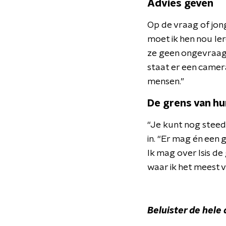
Advies geven
Op de vraag of jon
moet ik hen nou lere
ze geen ongevraagd 
staat er een camera
mensen.”
De grens van h
“Je kunt nog steeds 
in. “Er mag én een 
Ik mag over Isis de 
waar ik het meest v
Beluister de hele 