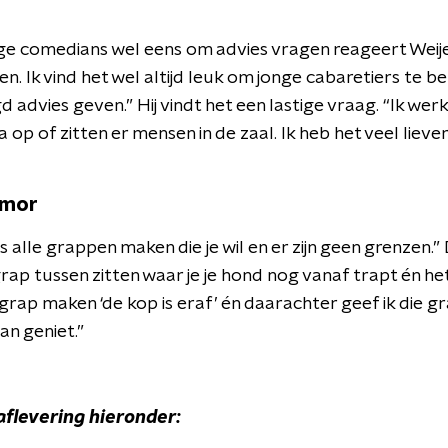
ge comedians wel eens om advies vragen reageert Weije
n. Ik vind het wel altijd leuk om jonge cabaretiers te be
advies geven.” Hij vindt het een lastige vraag. “Ik wer
 op of zitten er mensen in de zaal. Ik heb het veel liev
umor
alle grappen maken die je wil en er zijn geen grenzen.” D
grap tussen zitten waar je je hond nog vanaf trapt én het 
grap maken ‘de kop is eraf’ én daarachter geef ik die gra
an geniet.”
aflevering hieronder: