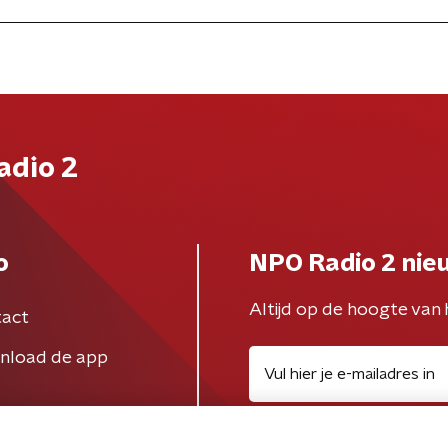
adio 2
o
NPO Radio 2 nie
Altijd op de hoogte van 
act
nload de app