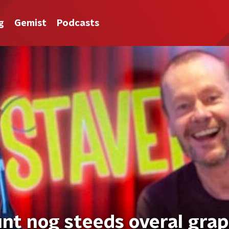
g
Gemist
Podcasts
unt nog steeds overal gra