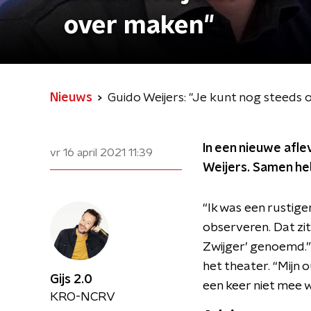
over maken"
Nieuws
Guido Weijers: "Je kunt nog steeds
In een nieuwe afl
vr 16 april 2021
11:39
Weijers. Samen he
“Ik was een rustige
observeren. Dat zit
Zwijger’ genoemd.” 
het theater. “Mijn
Gijs 2.0
een keer niet mee w
KRO-NCRV