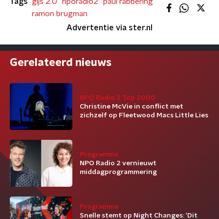
Tags
gijs 2.0
nporadio2
paul rabbering
ramon brugman
Advertentie via ster.nl
Gerelateerd nieuws
NPO Radio 2 Top 2000
Christine McVie in conflict met
zichzelf op Fleetwood Macs Little Lies
Programma
NPO Radio 2 vernieuwt
middagprogrammering
Programma
Snelle stemt op Night Changes: 'Dit