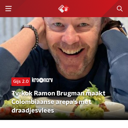
Gijs 2.0
Tv-kok Ramon Brugman maakt
Colombiaanse arepa's met
draadjesvlees