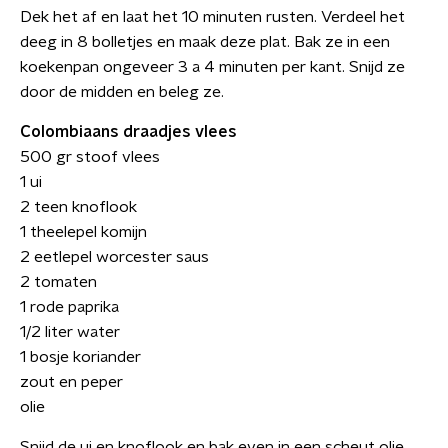
Dek het af en laat het 10 minuten rusten. Verdeel het
deeg in 8 bolletjes en maak deze plat. Bak ze in een
koekenpan ongeveer 3 a 4 minuten per kant. Snijd ze
door de midden en beleg ze.
Colombiaans draadjes vlees
500 gr stoof vlees
1 ui
2 teen knoflook
1 theelepel komijn
2 eetlepel worcester saus
2 tomaten
1 rode paprika
1/2 liter water
1 bosje koriander
zout en peper
olie
Snijd de ui en knoflook en bak even in een scheut olie.