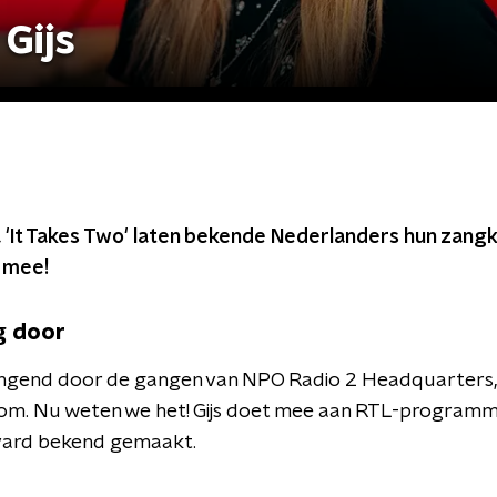
Gijs
'It Takes Two' laten bekende Nederlanders hun zangku
s mee!
g door
n zingend door de gangen van NPO Radio 2 Headquarter
om. Nu weten we het! Gijs doet mee aan RTL-programma 
vard bekend gemaakt.