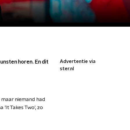
Advertentie via
nsten horen. En dit
ster.nl
s, maar niemand had
'It Takes Two', zo