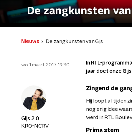
De zangkunsten van 
Nieuws
De zangkunsten van Gijs
In RTL-programma 
wo 1 maart 2017
19:30
jaar doet onze Gij
Zingend de gan
Hij loopt al tijde
nog enig idee waar
werd in RTL Boule
Gijs 2.0
KRO-NCRV
Prima stem