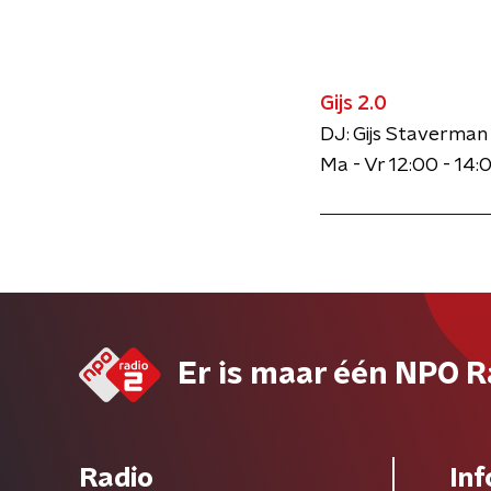
Gijs 2.0
DJ: Gijs Staverman
Ma - Vr 12:00 - 14:
Er is maar één NPO R
Radio
Inf