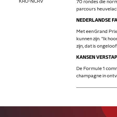
KRO-NCRV
70 rondes die norm
parcours heuvelach
NEDERLANDSE F
Met een Grand Prix
kunnen zijn. "Ik ho
zijn, dat is ongelo
KANSEN VERSTA
De Formule 1 commen
champagne in ontv