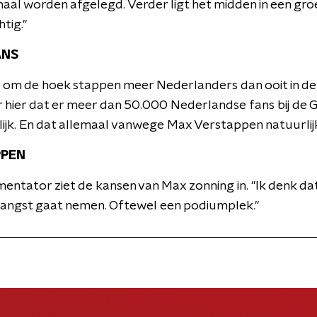
aal worden afgelegd. Verder ligt het midden in een groe
tig."
ANS
 om de hoek stappen meer Nederlanders dan ooit in de 
or hier dat er meer dan 50.000 Nederlandse fans bij de 
oflijk. En dat allemaal vanwege Max Verstappen natuurlijk
PPEN
tator ziet de kansen van Max zonning in. "Ik denk dat 
angst gaat nemen. Oftewel een podiumplek."