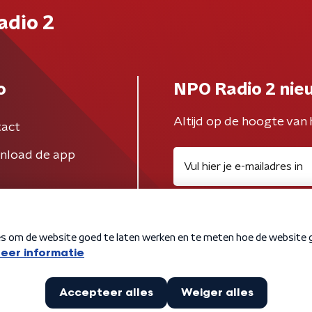
adio 2
o
NPO Radio 2 nie
Altijd op de hoogte van 
act
nload de app