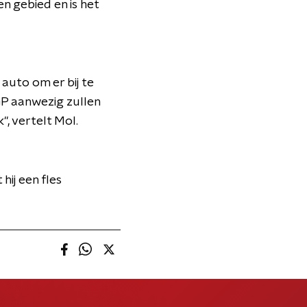
n gebied en is het
auto om er bij te
GP aanwezig zullen
", vertelt Mol.
hij een fles