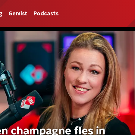
g
Gemist
Podcasts
en champagne fles in