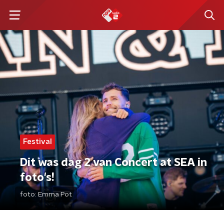
Festival
Dit was dag 2 van Concert at SEA in
foto's!
foto:
Emma Pot