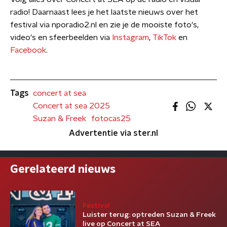
radio! Daarnaast lees je het laatste nieuws over het
festival via nporadio2.nl en zie je de mooiste foto's,
video's en sfeerbeelden via
Instagram
,
TikTok
en
Facebook
.
Tags
concert at sea
Concert at sea 2025
Suzan & Freek
fotocas25
Advertentie via ster.nl
Gerelateerd nieuws
Festival
Luister terug: optreden Suzan & Freek
live op Concert at SEA