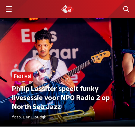
Festival
Philip Lassiter speelt funky
livesessie voor NPO Radio 2 op
North Sea Jazz
foto:
Ben Houdijk