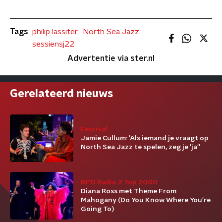
Tags
philip lassiter
North Sea Jazz
sessiensj22
Advertentie via ster.nl
Gerelateerd nieuws
Festival
Jamie Cullum: 'Als iemand je vraagt op
North Sea Jazz te spelen, zeg je 'ja''
NPO Radio 2 Top 2000
Diana Ross met Theme From
Mahogany (Do You Know Where You're
Going To)