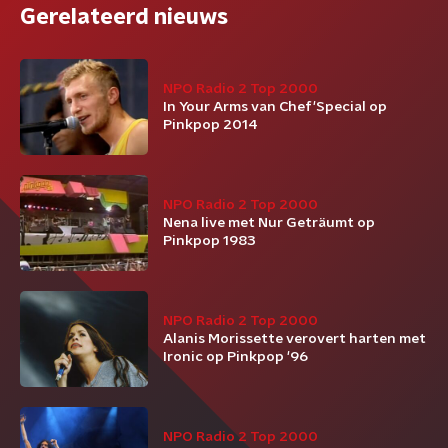
Gerelateerd nieuws
NPO Radio 2 Top 2000
In Your Arms van Chef'Special op
Pinkpop 2014
NPO Radio 2 Top 2000
Nena live met Nur Geträumt op
Pinkpop 1983
NPO Radio 2 Top 2000
Alanis Morissette verovert harten met
Ironic op Pinkpop '96
NPO Radio 2 Top 2000