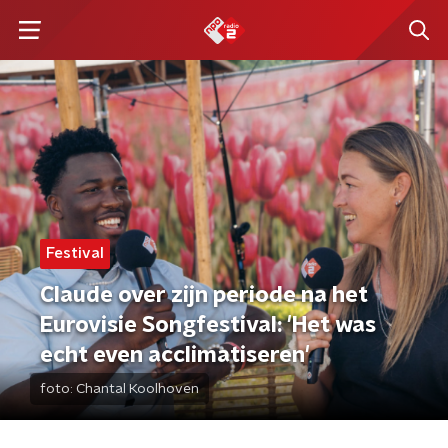
Festival
Claude over zijn periode na het
Eurovisie Songfestival: 'Het was
echt even acclimatiseren'
foto:
Chantal Koolhoven