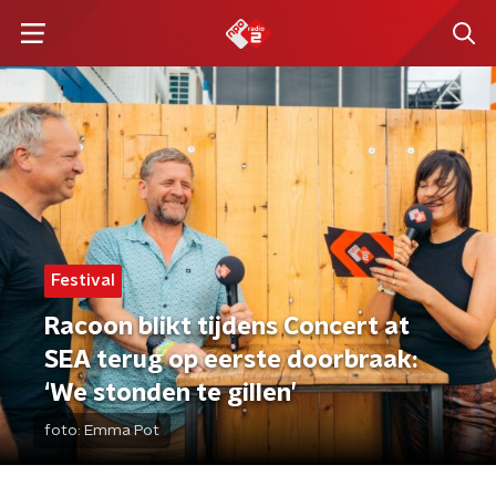
Festival
Racoon blikt tijdens Concert at
SEA terug op eerste doorbraak:
‘We stonden te gillen’
foto:
Emma Pot