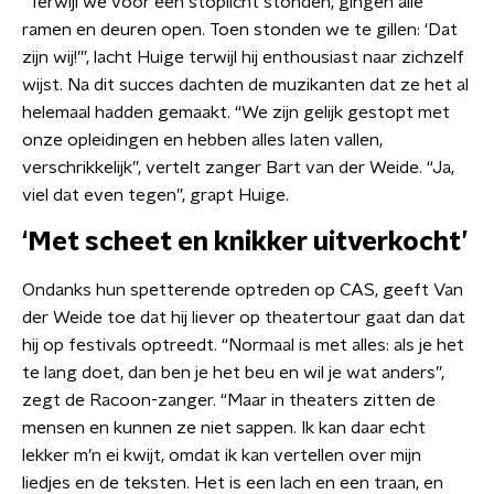
“Terwijl we voor een stoplicht stonden, gingen alle
ramen en deuren open. Toen stonden we te gillen: ‘Dat
zijn wij!’”, lacht Huige terwijl hij enthousiast naar zichzelf
wijst. Na dit succes dachten de muzikanten dat ze het al
helemaal hadden gemaakt. “We zijn gelijk gestopt met
onze opleidingen en hebben alles laten vallen,
verschrikkelijk”, vertelt zanger Bart van der Weide. “Ja,
viel dat even tegen”, grapt Huige.
‘Met scheet en knikker uitverkocht’
Ondanks hun spetterende optreden op CAS, geeft Van
der Weide toe dat hij liever op theatertour gaat dan dat
hij op festivals optreedt. “Normaal is met alles: als je het
te lang doet, dan ben je het beu en wil je wat anders”,
zegt de Racoon-zanger. “Maar in theaters zitten de
mensen en kunnen ze niet sappen. Ik kan daar echt
lekker m’n ei kwijt, omdat ik kan vertellen over mijn
liedjes en de teksten. Het is een lach en een traan, en