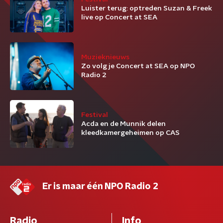
Luister terug: optreden Suzan & Freek
live op Concert at SEA
Muzieknieuws
Zo volg je Concert at SEA op NPO
Radio 2
Festival
Acda en de Munnik delen
kleedkamergeheimen op CAS
Er is maar één NPO Radio 2
Radio
Info