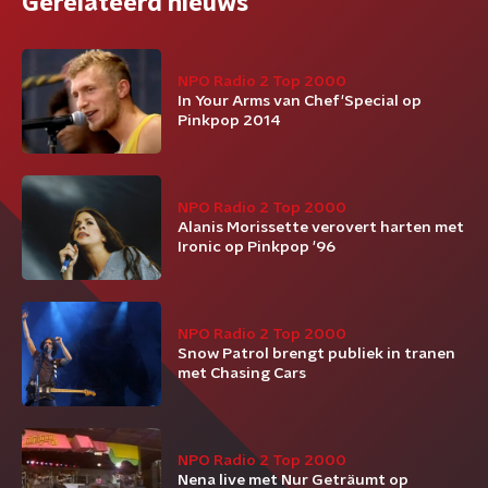
Gerelateerd nieuws
NPO Radio 2 Top 2000
In Your Arms van Chef'Special op
Pinkpop 2014
NPO Radio 2 Top 2000
Alanis Morissette verovert harten met
Ironic op Pinkpop '96
NPO Radio 2 Top 2000
Snow Patrol brengt publiek in tranen
met Chasing Cars
NPO Radio 2 Top 2000
Nena live met Nur Geträumt op