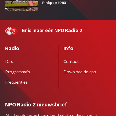
Pinkpop 1983
Er is maar één NPO Radio 2
Radio
Info
DJ’s
Contact
Programma's
Download de app
Frequenties
NPO Radio 2 nieuwsbrief
Altijd op de hoogte van het laatste radio nieuws?