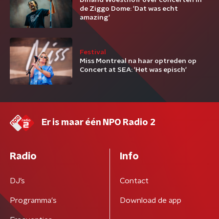
Dinand Woesthoff over concerten in
de Ziggo Dome: 'Dat was echt
amazing'
Festival
Miss Montreal na haar optreden op
Concert at SEA: 'Het was episch'
Er is maar één NPO Radio 2
Radio
Info
DJ’s
Contact
Programma's
Download de app