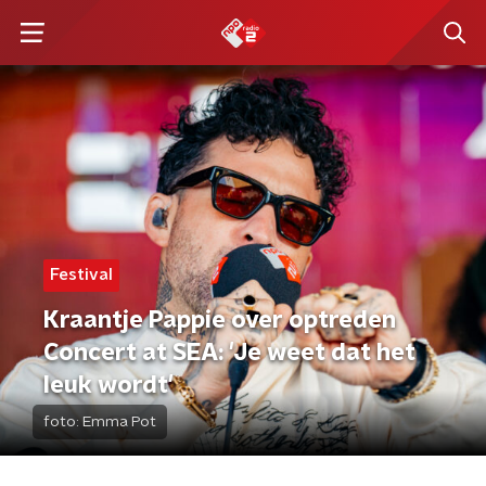
Festival
Kraantje Pappie over optreden
Concert at SEA: 'Je weet dat het
leuk wordt'
foto:
Emma Pot