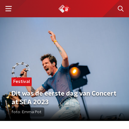
Festival
Dit was de eerste dag van Concert
at SEA 2023
foto:
Emma Pot