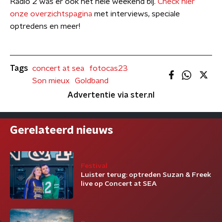
Radio 2 was er ook het hele weekend bij.
Check hier
onze overzichtspagina
met interviews, speciale
optredens en meer!
Tags
concert at sea
fotocas23
Son mieux
Goldband
Advertentie via ster.nl
Gerelateerd nieuws
Festival
Luister terug: optreden Suzan & Freek
live op Concert at SEA