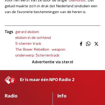
voor het eerst van ze door de single
'Diamonds'
. Dat
geluid maakte zo'n in druk dat Nederland sindsdien een
van de favoriete bestemmingen van de heren is.
Tags
gerard ekdom
ekdom in de ochtend
5-sterren track
The Boxer Rebellion
weapon
onderwerp: 5sterrentrack
Advertentie via ster.nl
Er is maar één NPO Radio 2
Radio
Info