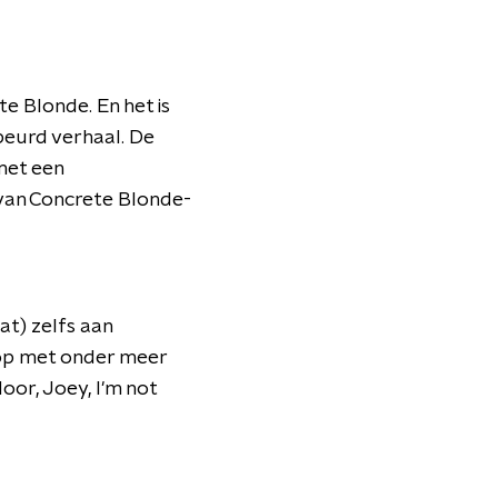
e Blonde. En het is
ebeurd verhaal. De
met een
 van Concrete Blonde-
at) zelfs aan
t op met onder meer
oor, Joey, I'm not