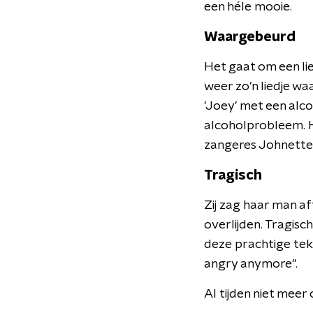
een héle mooie.
Waargebeurd
Het gaat om een li
weer zo'n liedje wa
'Joey' met een alc
alcoholprobleem. H
zangeres Johnette
Tragisch
Zij zag haar man af
overlijden. Tragisc
deze prachtige teks
angry anymore".
Al tijden niet meer 