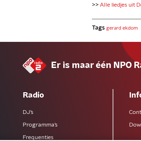
>>
Alle liedjes uit 
Tags
gerard ekdom
Er is maar één NPO R
Radio
Inf
DJ’s
Cont
Programma's
Dow
Frequenties