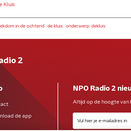
De Kluis
ekdom in de ochtend
de kluis
onderwerp: dekluis
adio 2
o
NPO Radio 2 nie
Altijd op de hoogte van 
act
nload de app