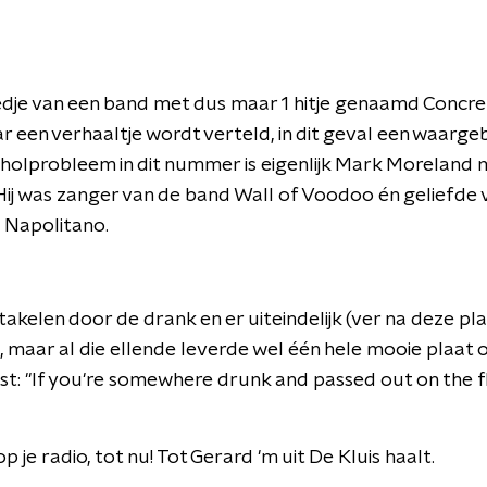
edje van een band met dus maar 1 hitje genaamd Concret
ar een verhaaltje wordt verteld, in dit geval een waarg
oholprobleem in dit nummer is eigenlijk Mark Moreland 
ij was zanger van de band Wall of Voodoo én geliefde
 Napolitano.
takelen door de drank en er uiteindelijk (ver na deze pla
h, maar al die ellende leverde wel één hele mooie plaa
t: "If you're somewhere drunk and passed out on the fl
op je radio, tot nu! Tot Gerard 'm uit De Kluis haalt.