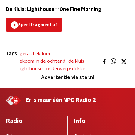
De Kluis: Lighthouse - 'One Fine Morning'
Speel fragment af
Tags
gerard ekdom
ekdom in de ochtend
de kluis
lighthouse
onderwerp: dekluis
Advertentie via ster.nl
Er is maar één NPO Radio 2
Radio
Info