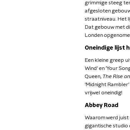
grimmige steeg ter
afgesloten gebouw
straatniveau. Het l
Dat gebouw met die 
Londen opgenomen:
Oneindige lijst h
Een kleine greep uit
Wind' en 'Your Son
Queen,
The Rise an
'Midnight Rambler' 
vrijwel oneindig!
Abbey Road
Waarom werd juist 
gigantische studio