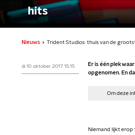
hits
Nieuws
Trident Studios: thuis van de groot
Er is één plek waa
di 10 oktober 2017
15:15
opgenomen. En da's
Om deze in
Niemand lijkt erop 