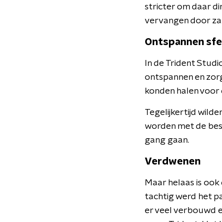
stricter om daar di
vervangen door zake
Ontspannen sfe
In de Trident Stud
ontspannen en zorg
konden halen voor 
Tegelijkertijd wild
worden met de bes
gang gaan.
Verdwenen
Maar helaas is ook 
tachtig werd het p
er veel verbouwd e