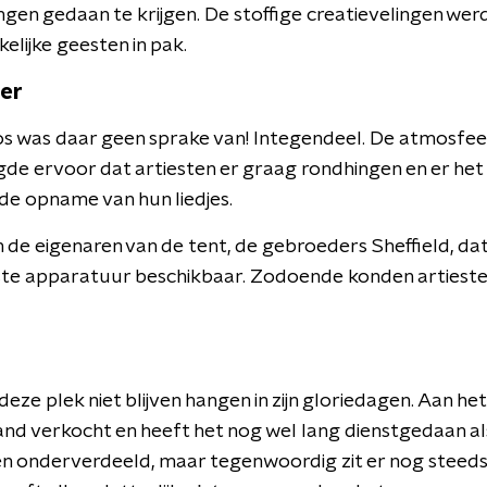
ngen gedaan te krijgen. De stoffige creatievelingen wer
lijke geesten in pak.
er
ios was daar geen sprake van! Integendeel. De atmosfee
de ervoor dat artiesten er graag rondhingen en er het 
de opname van hun liedjes.
en de eigenaren van de tent, de gebroeders Sheffield, da
te apparatuur beschikbaar. Zodoende konden artieste
deze plek niet blijven hangen in zijn gloriedagen. Aan het
and verkocht en heeft het nog wel lang dienstgedaan al
n onderverdeeld, maar tegenwoordig zit er nog steeds