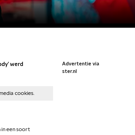
Advertentie via
sody' werd
ster.nl
media cookies.
 in een soort