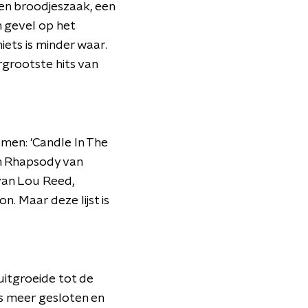
een broodjeszaak, een
 gevel op het
iets is minder waar.
rgrootste hits van
nomen: 'Candle In The
an Rhapsody van
an Lou Reed,
n. Maar deze lijst is
uitgroeide tot de
ds meer gesloten en