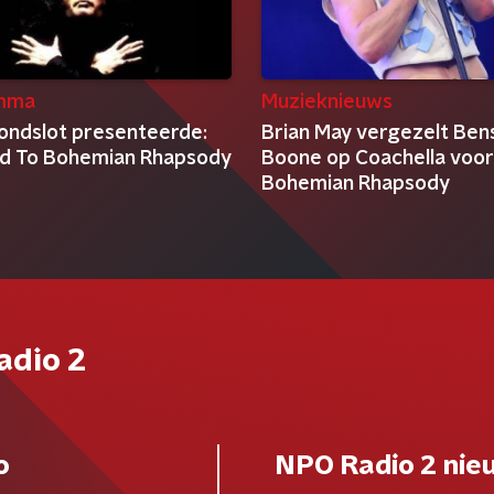
mma
Muzieknieuws
ondslot presenteerde:
Brian May vergezelt Ben
d To Bohemian Rhapsody
Boone op Coachella voor
Bohemian Rhapsody
adio 2
o
NPO Radio 2 nie