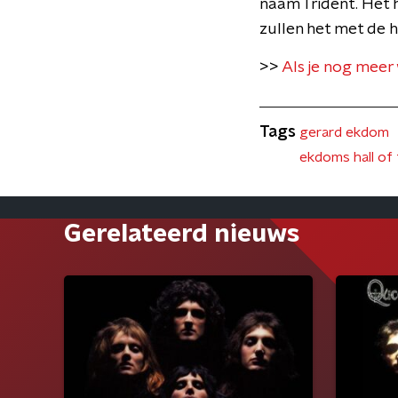
naam Trident. Het h
zullen het met de 
>>
Als je nog meer 
Tags
gerard ekdom
ekdoms hall of
Gerelateerd nieuws