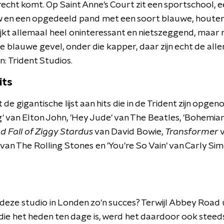
echt komt. Op Saint Anne's Court zit een sportschool, 
 en een opgedeeld pand met een soort blauwe, houten
ijkt allemaal heel oninteressant en nietszeggend, maar n
blauwe gevel, onder die kapper, daar zijn echt de alle
 Trident Studios.
its
 de gigantische lijst aan hits die in de Trident zijn opge
g' van Elton John, 'Hey Jude' van The Beatles, 'Bohemi
d Fall of Ziggy Stardus
van David Bowie,
Transformer
v
van The Rolling Stones en 'You're So Vain' van Carly Simo
deze studio in Londen zo'n succes? Terwijl Abbey Road 
 die het heden ten dage is, werd het daardoor ook stee