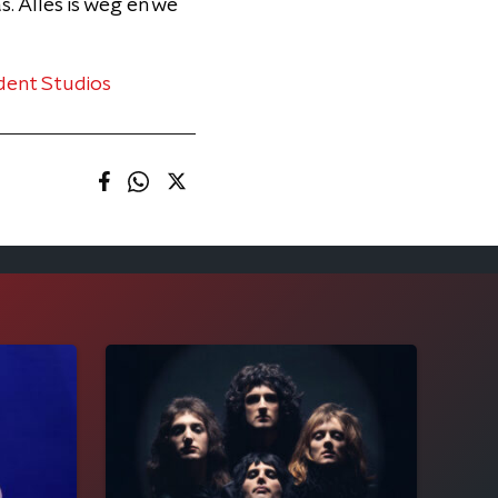
. Alles is weg en we
ident Studios