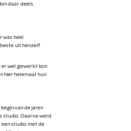
den daar deels
r was heel
beste uit henzelf
t er wel gewerkt kon
n hier helemaal hun
 begin van de jaren
s studio. Daarna werd
 een studio met de