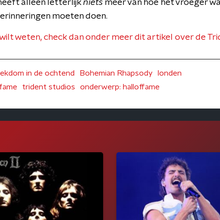
eeft alleen letterlijk
niets
meer van hoe het vroeger was
herinneringen moeten doen.
wilt weten, check dan onder meer dit artikel over de Tr
ekdom in de ochtend
Bohemian Rhapsody
londen
 fame
trident studios
onderwerp: halloffame