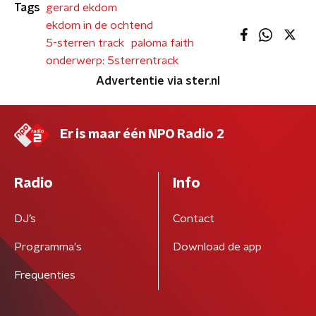
Tags
gerard ekdom
ekdom in de ochtend
5-sterren track
paloma faith
onderwerp: 5sterrentrack
Advertentie via ster.nl
Er is maar één NPO Radio 2
Radio
Info
DJ’s
Contact
Programma's
Download de app
Frequenties