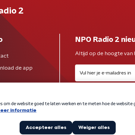
adio 2
o
NPO Radio 2 nie
Altijd op de hoogte van 
act
nload de app