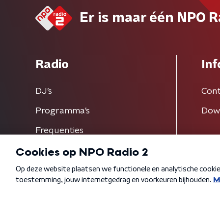
Er is maar één NPO R
Radio
Inf
DJ’s
Cont
Programma's
Dow
Frequenties
Algemene voorwaarden
Privacybeleid