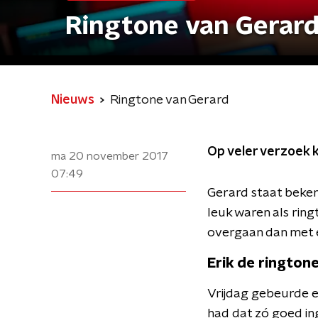
Ringtone van Gerar
Nieuws
Ringtone van Gerard
Op veler verzoek k
ma 20 november 2017
07:49
Gerard staat beken
leuk waren als ring
overgaan dan met ee
Erik de rington
Vrijdag gebeurde er
had dat zó goed in