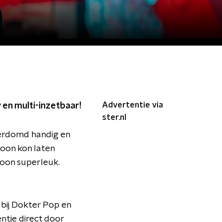
Advertentie via
 en multi-inzetbaar!
ster.nl
verdomd handig en
efoon kon laten
woon superleuk.
s bij Dokter Pop en
ntje direct door