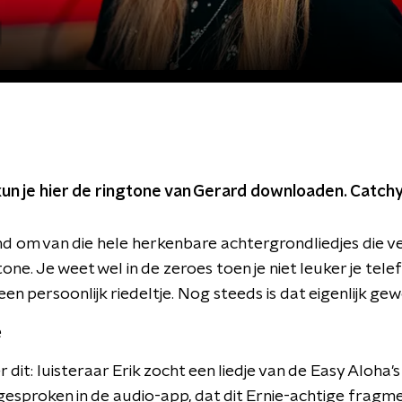
d
un je hier de ringtone van Gerard downloaden. Catchy
d om van die hele herkenbare achtergrondliedjes die 
tone. Je weet wel in de zeroes toen je niet leuker je tel
n persoonlijk riedeltje. Nog steeds is dat eigenlijk ge
e
 dit: luisteraar Erik zocht een liedje van de Easy Aloha'
gesproken in de audio-app, dat dit Ernie-achtige fragme