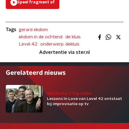
Speel fragment af
Tags
gerard ekdom
ekdom in de ochtend
de kluis
Level 42
onderwerp: dekluis
Advertentie via ster.nl
Gerelateerd nieuws
NPO Radio 2 Top 2000
Lessons In Love van Level 42 ontstaat
bij improvisatie op tv