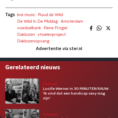
Tags
live music
Ruud de Wild
De Wild In De Middag
Amsterdam
voedselbank
Rene Froger
Daklozen
stoelenproject
Daklozenopvang
Advertentie via ster.nl
Gerelateerd nieuws
Podcast
Lucille Werner in 30 MINUTEN RAUW:
‘Ik vind dat een handicap sexy mag
zijn’
Podcast